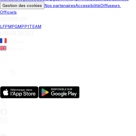
Gestion des cookies
Nos partenaires
Accessibilité
Diffuseurs 
Officiels
Univers LFP
LFP
MPG
MPP
1TEAM
Langue du site
Français
Anglais