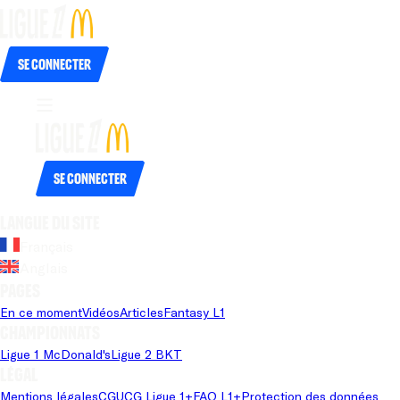
Se connecter
Se connecter
Langue du site
Français
Anglais
Pages
En ce moment
Vidéos
Articles
Fantasy L1
Championnats
Ligue 1 McDonald's
Ligue 2 BKT
Légal
Mentions légales
CGU
CG Ligue 1+
FAQ L1+
Protection des données