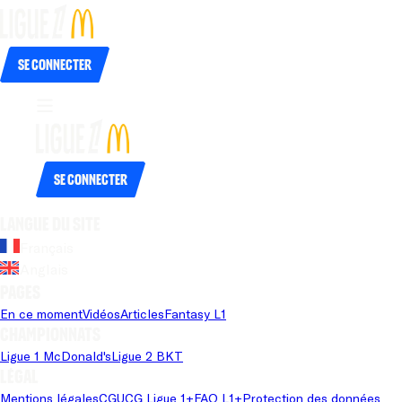
Se connecter
Se connecter
Langue du site
Français
Anglais
Pages
En ce moment
Vidéos
Articles
Fantasy L1
Championnats
Ligue 1 McDonald's
Ligue 2 BKT
Légal
Mentions légales
CGU
CG Ligue 1+
FAQ L1+
Protection des données