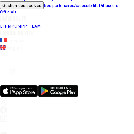
Gestion des cookies
Nos partenaires
Accessibilité
Diffuseurs 
Officiels
Univers LFP
LFP
MPG
MPP
1TEAM
Langue du site
Français
Anglais