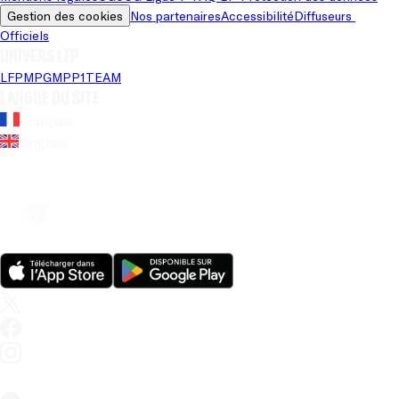
Gestion des cookies
Nos partenaires
Accessibilité
Diffuseurs 
Officiels
Univers LFP
LFP
MPG
MPP
1TEAM
Langue du site
Français
Anglais