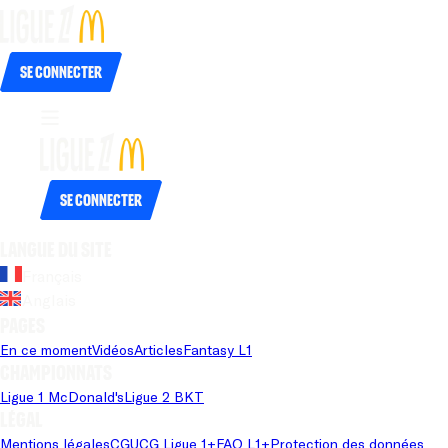
Se connecter
Se connecter
Langue du site
Français
Anglais
Pages
En ce moment
Vidéos
Articles
Fantasy L1
Championnats
Ligue 1 McDonald's
Ligue 2 BKT
Légal
Mentions légales
CGU
CG Ligue 1+
FAQ L1+
Protection des données