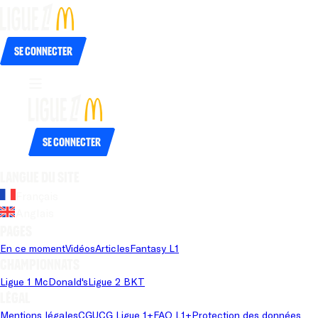
Se connecter
Se connecter
Langue du site
Français
Anglais
Pages
En ce moment
Vidéos
Articles
Fantasy L1
Championnats
Ligue 1 McDonald's
Ligue 2 BKT
Légal
Mentions légales
CGU
CG Ligue 1+
FAQ L1+
Protection des données