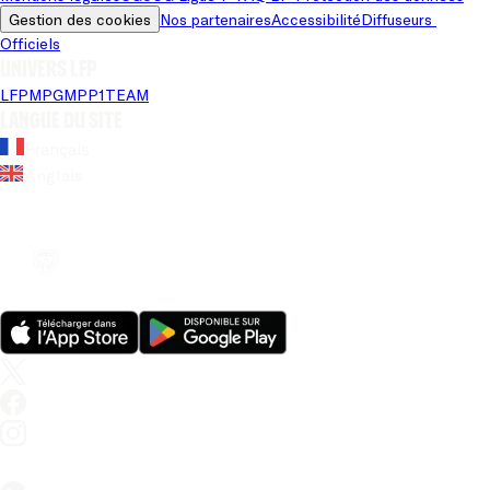
Gestion des cookies
Nos partenaires
Accessibilité
Diffuseurs 
Officiels
Univers LFP
LFP
MPG
MPP
1TEAM
Langue du site
Français
Anglais