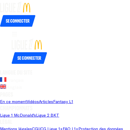
Se connecter
Se connecter
Langue du site
Français
Anglais
Pages
En ce moment
Vidéos
Articles
Fantasy L1
Championnats
Ligue 1 McDonald's
Ligue 2 BKT
Légal
Mentions légales
CGU
CG Ligue 1+
FAQ L1+
Protection des données