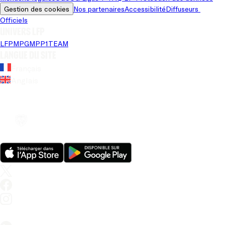
Gestion des cookies
Nos partenaires
Accessibilité
Diffuseurs 
Officiels
Univers LFP
LFP
MPG
MPP
1TEAM
Langue du site
Français
Anglais