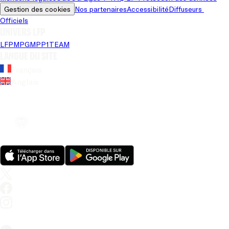
Gestion des cookies
Nos partenaires
Accessibilité
Diffuseurs 
Officiels
Univers LFP
LFP
MPG
MPP
1TEAM
Langue du site
Français
Anglais