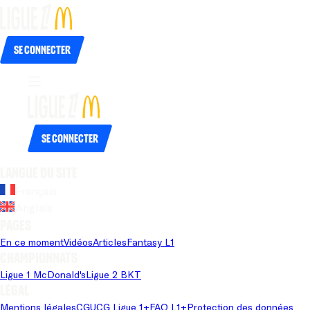
Se connecter
Se connecter
Langue du site
Français
Anglais
Pages
En ce moment
Vidéos
Articles
Fantasy L1
Championnats
Ligue 1 McDonald's
Ligue 2 BKT
Légal
Mentions légales
CGU
CG Ligue 1+
FAQ L1+
Protection des données