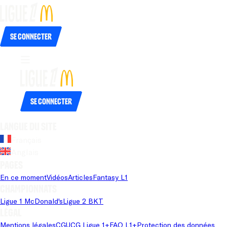
Se connecter
Se connecter
Langue du site
Français
Anglais
Pages
En ce moment
Vidéos
Articles
Fantasy L1
Championnats
Ligue 1 McDonald's
Ligue 2 BKT
Légal
Mentions légales
CGU
CG Ligue 1+
FAQ L1+
Protection des données