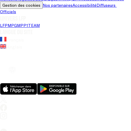
Gestion des cookies
Nos partenaires
Accessibilité
Diffuseurs 
Officiels
Univers LFP
LFP
MPG
MPP
1TEAM
Langue du site
Français
Anglais