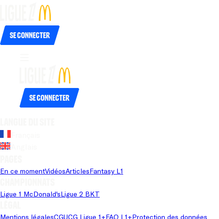
Se connecter
Se connecter
Langue du site
Français
Anglais
Pages
En ce moment
Vidéos
Articles
Fantasy L1
Championnats
Ligue 1 McDonald's
Ligue 2 BKT
Légal
Mentions légales
CGU
CG Ligue 1+
FAQ L1+
Protection des données