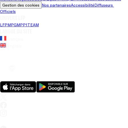
Gestion des cookies
Nos partenaires
Accessibilité
Diffuseurs 
Officiels
Univers LFP
LFP
MPG
MPP
1TEAM
Langue du site
Français
Anglais