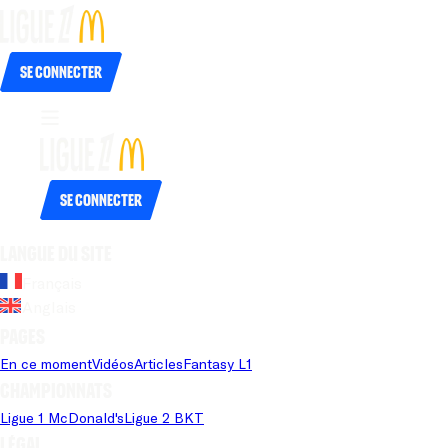
Se connecter
Se connecter
Langue du site
Français
Anglais
Pages
En ce moment
Vidéos
Articles
Fantasy L1
Championnats
Ligue 1 McDonald's
Ligue 2 BKT
Légal