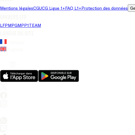
Mentions légales
CGU
CG Ligue 1+
FAQ L1+
Protection des données
Ge
Univers LFP
LFP
MPG
MPP
1TEAM
Langue du site
Français
Anglais