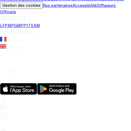
Gestion des cookies
Nos partenaires
Accessibilité
Diffuseurs 
Officiels
Univers LFP
LFP
MPG
MPP
1TEAM
Langue du site
Français
Anglais