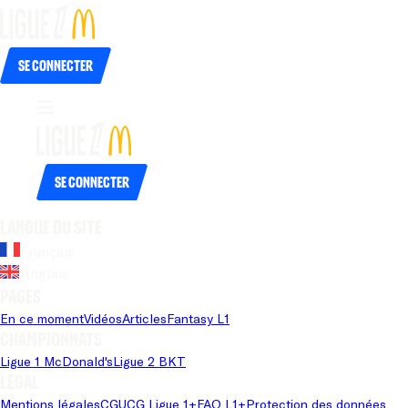
Se connecter
Se connecter
Langue du site
Français
Anglais
Pages
En ce moment
Vidéos
Articles
Fantasy L1
Championnats
Ligue 1 McDonald's
Ligue 2 BKT
Légal
Mentions légales
CGU
CG Ligue 1+
FAQ L1+
Protection des données