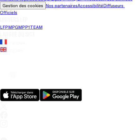
Gestion des cookies
Nos partenaires
Accessibilité
Diffuseurs 
Officiels
Univers LFP
LFP
MPG
MPP
1TEAM
Langue du site
Français
Anglais