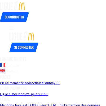
Se connecter
Se connecter
Langue du site
Français
Anglais
Pages
En ce moment
Vidéos
Articles
Fantasy L1
Championnats
Ligue 1 McDonald's
Ligue 2 BKT
Légal
Mentions légales
CGU
CG Ligue 1+
FAQ L1+
Protection des données