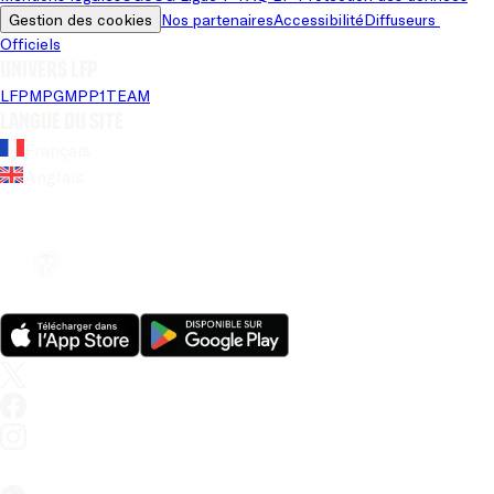
Gestion des cookies
Nos partenaires
Accessibilité
Diffuseurs 
Officiels
Univers LFP
LFP
MPG
MPP
1TEAM
Langue du site
Français
Anglais