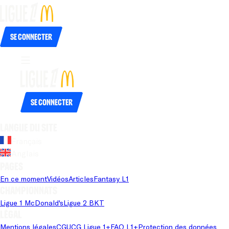
Se connecter
Se connecter
Langue du site
Français
Anglais
Pages
En ce moment
Vidéos
Articles
Fantasy L1
Championnats
Ligue 1 McDonald's
Ligue 2 BKT
Légal
Mentions légales
CGU
CG Ligue 1+
FAQ L1+
Protection des données