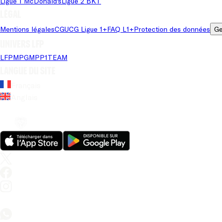
Ligue 1 McDonald's
Ligue 2 BKT
Légal
Mentions légales
CGU
CG Ligue 1+
FAQ L1+
Protection des données
Ge
Univers LFP
LFP
MPG
MPP
1TEAM
Langue du site
Français
Anglais