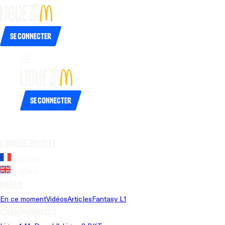
Se connecter
Se connecter
Langue du site
Français
Anglais
Pages
En ce moment
Vidéos
Articles
Fantasy L1
Championnats