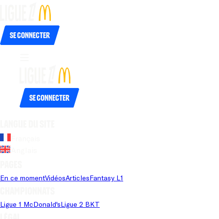
Se connecter
Se connecter
Langue du site
Français
Anglais
Pages
En ce moment
Vidéos
Articles
Fantasy L1
Championnats
Ligue 1 McDonald's
Ligue 2 BKT
Légal