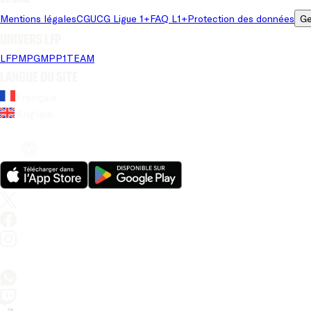
Mentions légales
CGU
CG Ligue 1+
FAQ L1+
Protection des données
Ge
Univers LFP
LFP
MPG
MPP
1TEAM
Langue du site
Français
Anglais