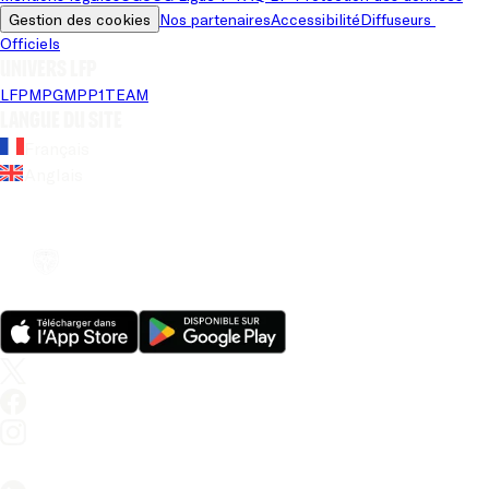
Gestion des cookies
Nos partenaires
Accessibilité
Diffuseurs 
Officiels
Univers LFP
LFP
MPG
MPP
1TEAM
Langue du site
Français
Anglais