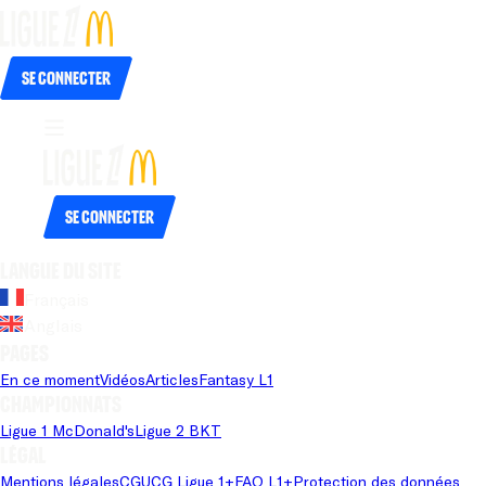
Se connecter
Se connecter
Langue du site
Français
Anglais
Pages
En ce moment
Vidéos
Articles
Fantasy L1
Championnats
Ligue 1 McDonald's
Ligue 2 BKT
Légal
Mentions légales
CGU
CG Ligue 1+
FAQ L1+
Protection des données