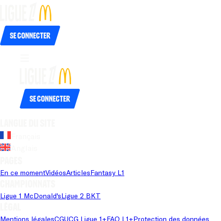
Se connecter
Se connecter
Langue du site
Français
Anglais
Pages
En ce moment
Vidéos
Articles
Fantasy L1
Championnats
Ligue 1 McDonald's
Ligue 2 BKT
Légal
Mentions légales
CGU
CG Ligue 1+
FAQ L1+
Protection des données