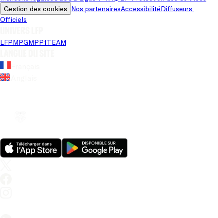
Gestion des cookies
Nos partenaires
Accessibilité
Diffuseurs 
Officiels
Univers LFP
LFP
MPG
MPP
1TEAM
Langue du site
Français
Anglais