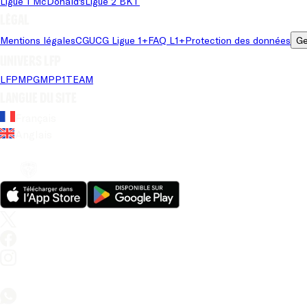
Ligue 1 McDonald's
Ligue 2 BKT
Légal
Mentions légales
CGU
CG Ligue 1+
FAQ L1+
Protection des données
Ge
Univers LFP
LFP
MPG
MPP
1TEAM
Langue du site
Français
Anglais