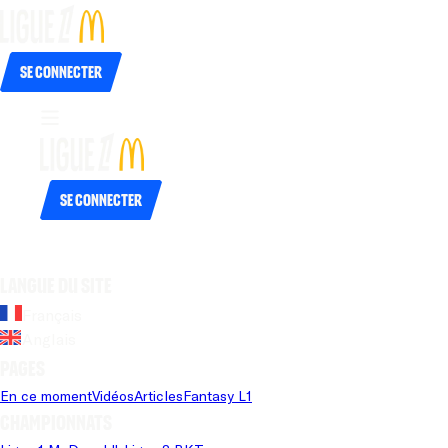
Se connecter
Se connecter
Langue du site
Français
Anglais
Pages
En ce moment
Vidéos
Articles
Fantasy L1
Championnats