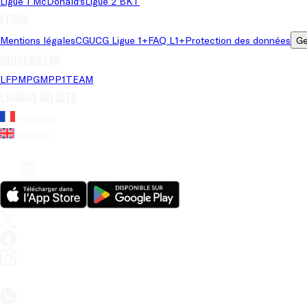
Ligue 1 McDonald's
Ligue 2 BKT
Légal
Mentions légales
CGU
CG Ligue 1+
FAQ L1+
Protection des données
Ge
Univers LFP
LFP
MPG
MPP
1TEAM
Langue du site
Français
Anglais