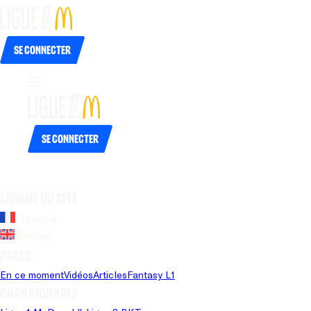
Se connecter
Se connecter
Langue du site
Français
Anglais
Pages
En ce moment
Vidéos
Articles
Fantasy L1
Championnats