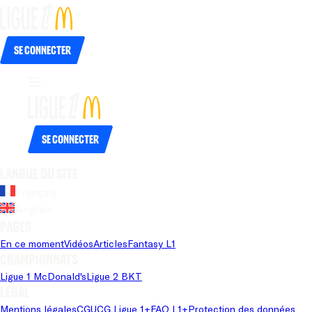
Se connecter
Se connecter
Langue du site
Français
Anglais
Pages
En ce moment
Vidéos
Articles
Fantasy L1
Championnats
Ligue 1 McDonald's
Ligue 2 BKT
Légal
Mentions légales
CGU
CG Ligue 1+
FAQ L1+
Protection des données