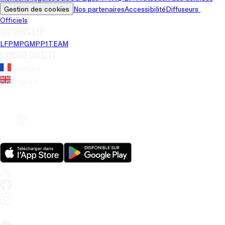
Gestion des cookies
Nos partenaires
Accessibilité
Diffuseurs 
Officiels
Univers LFP
LFP
MPG
MPP
1TEAM
Langue du site
Français
Anglais