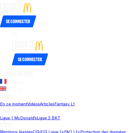
Se connecter
Se connecter
Langue du site
Français
Anglais
Pages
En ce moment
Vidéos
Articles
Fantasy L1
Championnats
Ligue 1 McDonald's
Ligue 2 BKT
Légal
Mentions légales
CGU
CG Ligue 1+
FAQ L1+
Protection des données