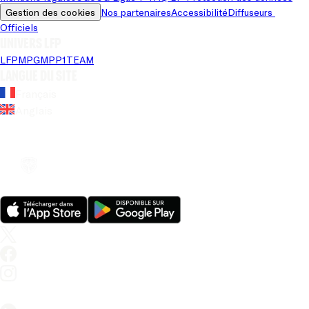
Gestion des cookies
Nos partenaires
Accessibilité
Diffuseurs 
Officiels
Univers LFP
LFP
MPG
MPP
1TEAM
Langue du site
Français
Anglais