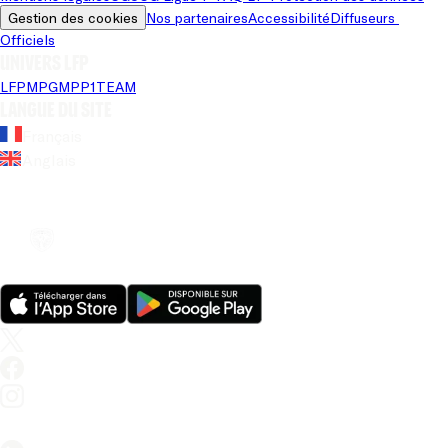
Gestion des cookies
Nos partenaires
Accessibilité
Diffuseurs 
Officiels
Univers LFP
LFP
MPG
MPP
1TEAM
Langue du site
Français
Anglais