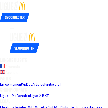
Se connecter
Se connecter
Langue du site
Français
Anglais
Pages
En ce moment
Vidéos
Articles
Fantasy L1
Championnats
Ligue 1 McDonald's
Ligue 2 BKT
Légal
Mentions légales
CGU
CG Ligue 1+
FAQ L1+
Protection des données