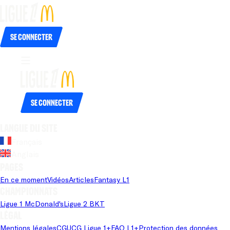
Se connecter
Se connecter
Langue du site
Français
Anglais
Pages
En ce moment
Vidéos
Articles
Fantasy L1
Championnats
Ligue 1 McDonald's
Ligue 2 BKT
Légal
Mentions légales
CGU
CG Ligue 1+
FAQ L1+
Protection des données