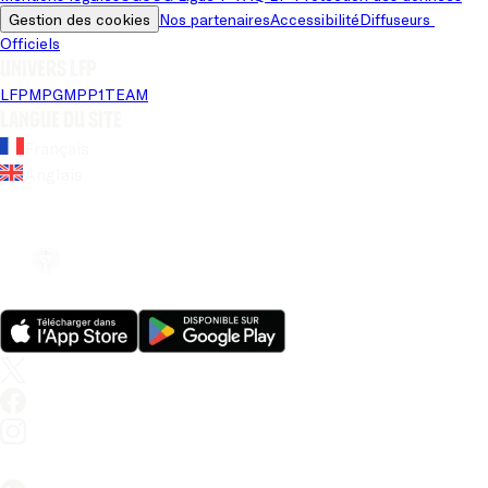
Gestion des cookies
Nos partenaires
Accessibilité
Diffuseurs 
Officiels
Univers LFP
LFP
MPG
MPP
1TEAM
Langue du site
Français
Anglais