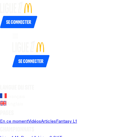
Se connecter
Se connecter
Langue du site
Français
Anglais
Pages
En ce moment
Vidéos
Articles
Fantasy L1
Championnats