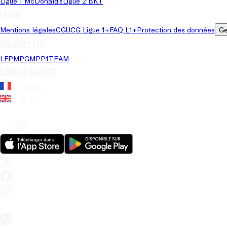
Ligue 1 McDonald's
Ligue 2 BKT
Légal
Mentions légales
CGU
CG Ligue 1+
FAQ L1+
Protection des données
Ge
Univers LFP
LFP
MPG
MPP
1TEAM
Langue du site
Français
Anglais