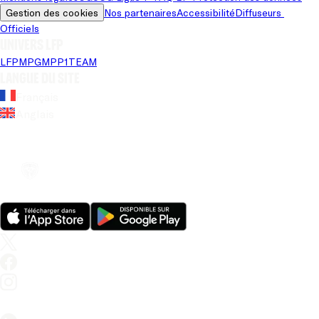
Gestion des cookies
Nos partenaires
Accessibilité
Diffuseurs 
Officiels
Univers LFP
LFP
MPG
MPP
1TEAM
Langue du site
Français
Anglais