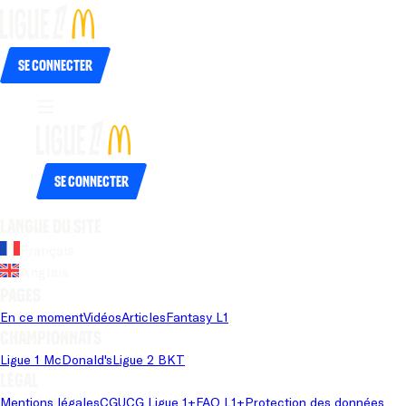
Se connecter
Se connecter
Langue du site
Français
Anglais
Pages
En ce moment
Vidéos
Articles
Fantasy L1
Championnats
Ligue 1 McDonald's
Ligue 2 BKT
Légal
Mentions légales
CGU
CG Ligue 1+
FAQ L1+
Protection des données