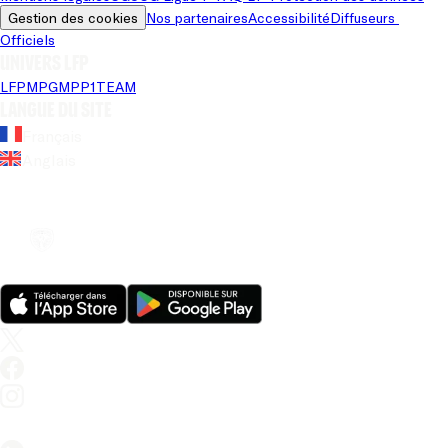
Gestion des cookies
Nos partenaires
Accessibilité
Diffuseurs 
Officiels
Univers LFP
LFP
MPG
MPP
1TEAM
Langue du site
Français
Anglais