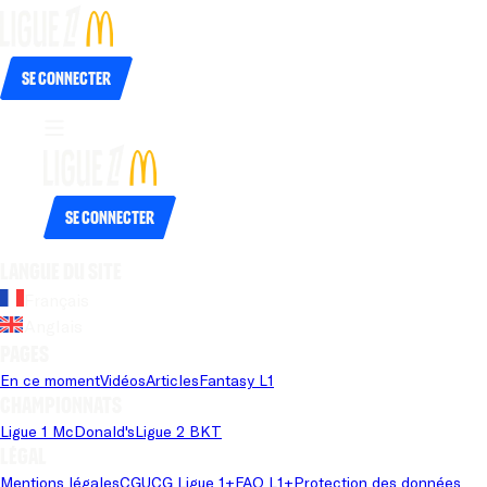
Se connecter
Se connecter
Langue du site
Français
Anglais
Pages
En ce moment
Vidéos
Articles
Fantasy L1
Championnats
Ligue 1 McDonald's
Ligue 2 BKT
Légal
Mentions légales
CGU
CG Ligue 1+
FAQ L1+
Protection des données