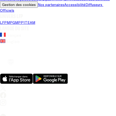
Gestion des cookies
Nos partenaires
Accessibilité
Diffuseurs 
Officiels
Univers LFP
LFP
MPG
MPP
1TEAM
Langue du site
Français
Anglais