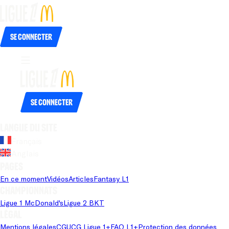
Se connecter
Se connecter
Langue du site
Français
Anglais
Pages
En ce moment
Vidéos
Articles
Fantasy L1
Championnats
Ligue 1 McDonald's
Ligue 2 BKT
Légal
Mentions légales
CGU
CG Ligue 1+
FAQ L1+
Protection des données