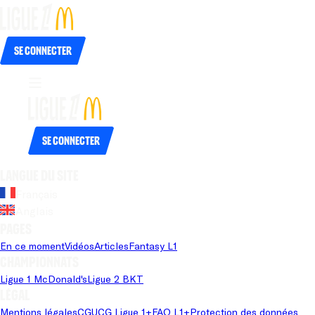
Se connecter
Se connecter
Langue du site
Français
Anglais
Pages
En ce moment
Vidéos
Articles
Fantasy L1
Championnats
Ligue 1 McDonald's
Ligue 2 BKT
Légal
Mentions légales
CGU
CG Ligue 1+
FAQ L1+
Protection des données