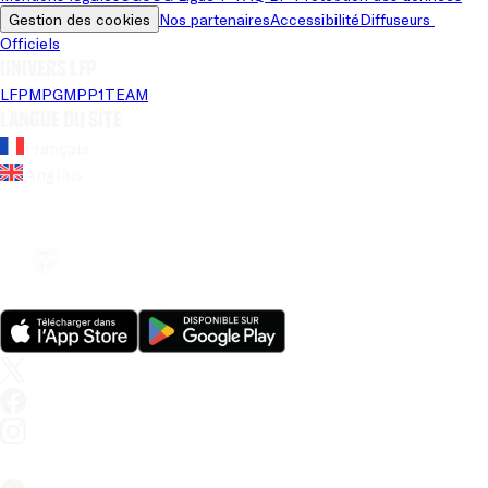
Gestion des cookies
Nos partenaires
Accessibilité
Diffuseurs 
Officiels
Univers LFP
LFP
MPG
MPP
1TEAM
Langue du site
Français
Anglais