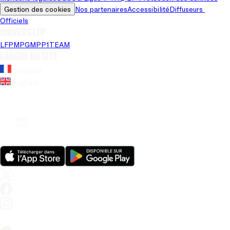
Gestion des cookies
Nos partenaires
Accessibilité
Diffuseurs 
Officiels
Univers LFP
LFP
MPG
MPP
1TEAM
Langue du site
Français
Anglais