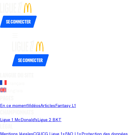
Se connecter
Se connecter
Langue du site
Français
Anglais
Pages
En ce moment
Vidéos
Articles
Fantasy L1
Championnats
Ligue 1 McDonald's
Ligue 2 BKT
Légal
Mentions légales
CGU
CG Ligue 1+
FAQ L1+
Protection des données