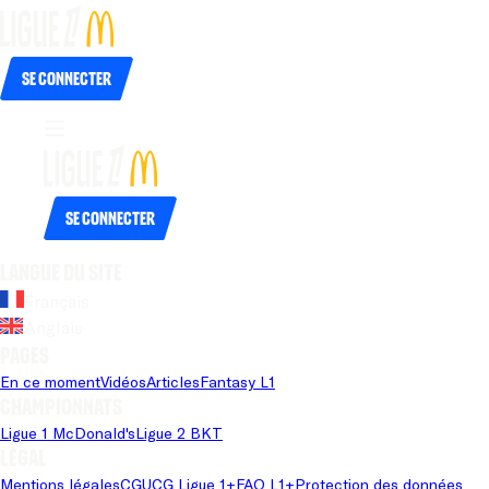
Se connecter
Se connecter
Langue du site
Français
Anglais
Pages
En ce moment
Vidéos
Articles
Fantasy L1
Championnats
Ligue 1 McDonald's
Ligue 2 BKT
Légal
Mentions légales
CGU
CG Ligue 1+
FAQ L1+
Protection des données