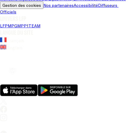
Gestion des cookies
Nos partenaires
Accessibilité
Diffuseurs 
Officiels
Univers LFP
LFP
MPG
MPP
1TEAM
Langue du site
Français
Anglais