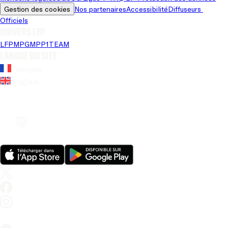
Gestion des cookies
Nos partenaires
Accessibilité
Diffuseurs 
Officiels
Univers LFP
LFP
MPG
MPP
1TEAM
Langue du site
Français
Anglais