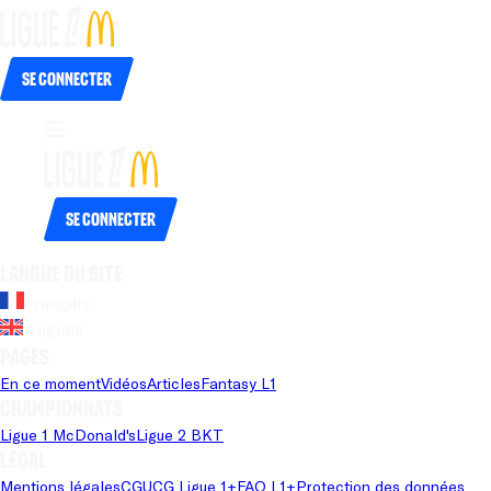
Se connecter
Se connecter
Langue du site
Français
Anglais
Pages
En ce moment
Vidéos
Articles
Fantasy L1
Championnats
Ligue 1 McDonald's
Ligue 2 BKT
Légal
Mentions légales
CGU
CG Ligue 1+
FAQ L1+
Protection des données