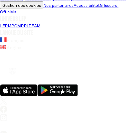
Gestion des cookies
Nos partenaires
Accessibilité
Diffuseurs 
Officiels
Univers LFP
LFP
MPG
MPP
1TEAM
Langue du site
Français
Anglais