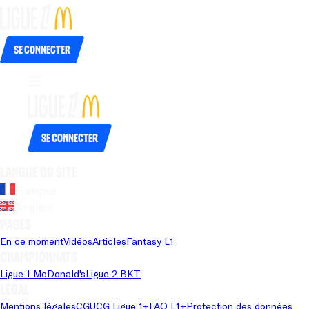
Se connecter
Se connecter
Langue du site
Français
Anglais
Pages
En ce moment
Vidéos
Articles
Fantasy L1
Championnats
Ligue 1 McDonald's
Ligue 2 BKT
Légal
Mentions légales
CGU
CG Ligue 1+
FAQ L1+
Protection des données