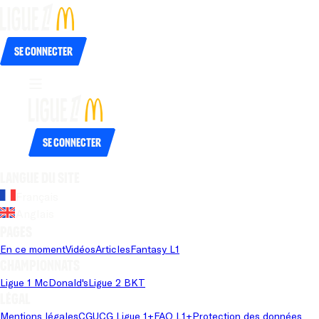
Se connecter
Se connecter
Langue du site
Français
Anglais
Pages
En ce moment
Vidéos
Articles
Fantasy L1
Championnats
Ligue 1 McDonald's
Ligue 2 BKT
Légal
Mentions légales
CGU
CG Ligue 1+
FAQ L1+
Protection des données