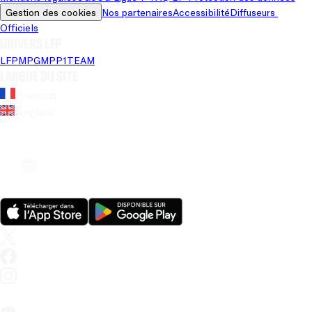
Gestion des cookies
Nos partenaires
Accessibilité
Diffuseurs 
Officiels
Univers LFP
LFP
MPG
MPP
1TEAM
Langue du site
Français
Anglais