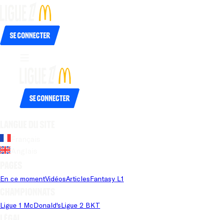
Se connecter
Se connecter
Langue du site
Français
Anglais
Pages
En ce moment
Vidéos
Articles
Fantasy L1
Championnats
Ligue 1 McDonald's
Ligue 2 BKT
Légal