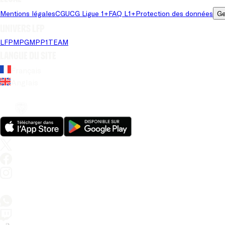
Mentions légales
CGU
CG Ligue 1+
FAQ L1+
Protection des données
Ge
Univers LFP
LFP
MPG
MPP
1TEAM
Langue du site
Français
Anglais