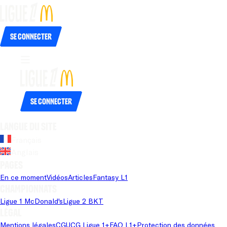
Se connecter
Se connecter
Langue du site
Français
Anglais
Pages
En ce moment
Vidéos
Articles
Fantasy L1
Championnats
Ligue 1 McDonald's
Ligue 2 BKT
Légal
Mentions légales
CGU
CG Ligue 1+
FAQ L1+
Protection des données