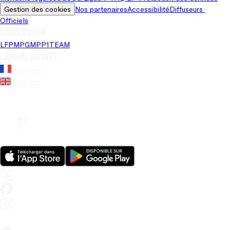
Gestion des cookies
Nos partenaires
Accessibilité
Diffuseurs 
Officiels
Univers LFP
LFP
MPG
MPP
1TEAM
Langue du site
Français
Anglais