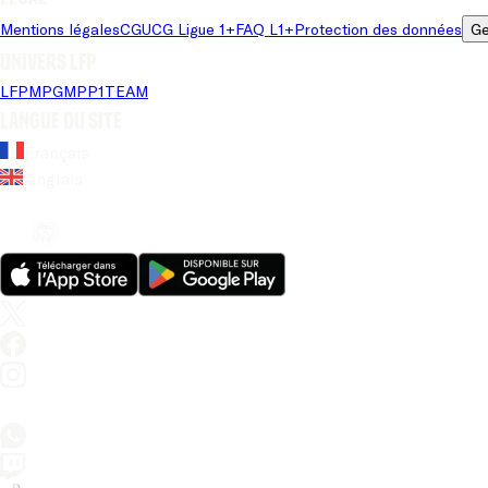
Mentions légales
CGU
CG Ligue 1+
FAQ L1+
Protection des données
Ge
Univers LFP
LFP
MPG
MPP
1TEAM
Langue du site
Français
Anglais