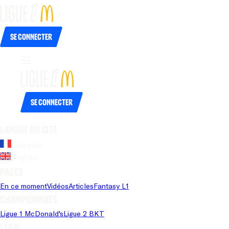
Se connecter
Se connecter
Langue du site
Français
Anglais
Pages
En ce moment
Vidéos
Articles
Fantasy L1
Championnats
Ligue 1 McDonald's
Ligue 2 BKT
Légal