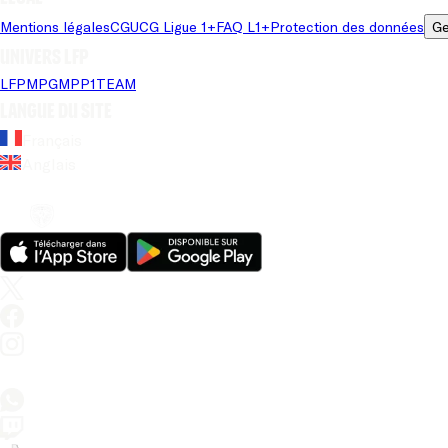
Mentions légales
CGU
CG Ligue 1+
FAQ L1+
Protection des données
Ge
Univers LFP
LFP
MPG
MPP
1TEAM
Langue du site
Français
Anglais