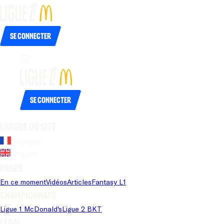
Se connecter
Se connecter
Langue du site
Français
Anglais
Pages
En ce moment
Vidéos
Articles
Fantasy L1
Championnats
Ligue 1 McDonald's
Ligue 2 BKT
Légal