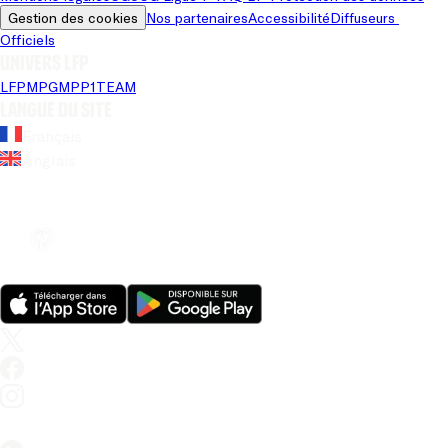
Gestion des cookies
Nos partenaires
Accessibilité
Diffuseurs 
Officiels
Univers LFP
LFP
MPG
MPP
1TEAM
Langue du site
Français
Anglais