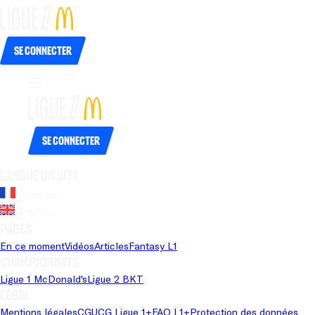
Se connecter
Se connecter
Langue du site
Français
Anglais
Pages
En ce moment
Vidéos
Articles
Fantasy L1
Championnats
Ligue 1 McDonald's
Ligue 2 BKT
Légal
Mentions légales
CGU
CG Ligue 1+
FAQ L1+
Protection des données