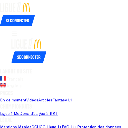
Se connecter
Se connecter
Langue du site
Français
Anglais
Pages
En ce moment
Vidéos
Articles
Fantasy L1
Championnats
Ligue 1 McDonald's
Ligue 2 BKT
Légal
Mentions légales
CGU
CG Ligue 1+
FAQ L1+
Protection des données