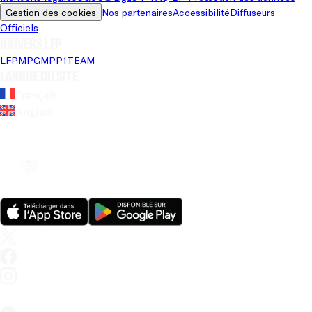
Gestion des cookies
Nos partenaires
Accessibilité
Diffuseurs 
Officiels
Univers LFP
LFP
MPG
MPP
1TEAM
Langue du site
Français
Anglais