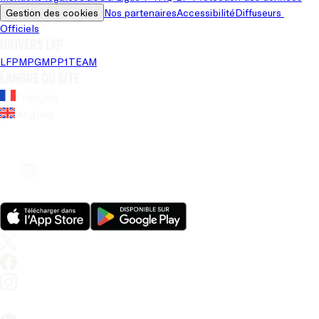
Gestion des cookies
Nos partenaires
Accessibilité
Diffuseurs 
Officiels
Univers LFP
LFP
MPG
MPP
1TEAM
Langue du site
Français
Anglais