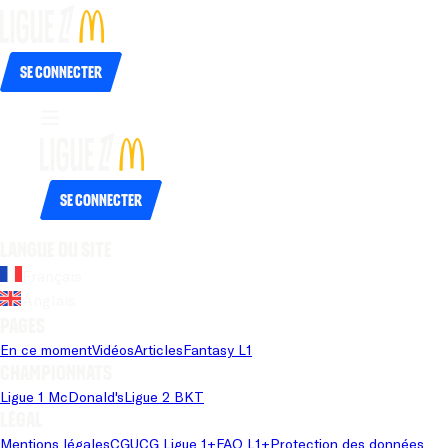
Se connecter
Se connecter
Langue du site
Français
Anglais
Pages
En ce moment
Vidéos
Articles
Fantasy L1
Championnats
Ligue 1 McDonald's
Ligue 2 BKT
Légal
Mentions légales
CGU
CG Ligue 1+
FAQ L1+
Protection des données