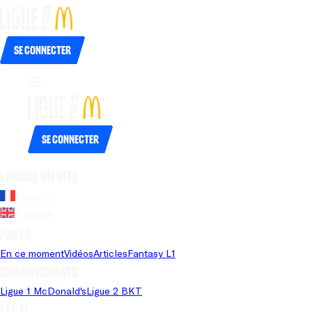
Se connecter
Se connecter
Langue du site
Français
Anglais
Pages
En ce moment
Vidéos
Articles
Fantasy L1
Championnats
Ligue 1 McDonald's
Ligue 2 BKT
Légal