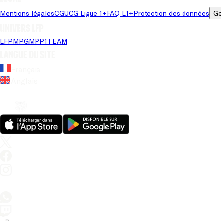
Mentions légales
CGU
CG Ligue 1+
FAQ L1+
Protection des données
Ge
Univers LFP
LFP
MPG
MPP
1TEAM
Langue du site
Français
Anglais