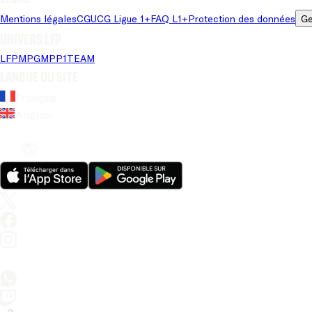
Mentions légales
CGU
CG Ligue 1+
FAQ L1+
Protection des données
Ge
Univers LFP
LFP
MPG
MPP
1TEAM
Langue du site
Français
Anglais