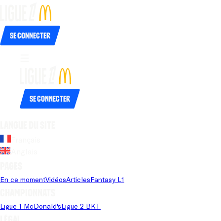
Se connecter
Se connecter
Langue du site
Français
Anglais
Pages
En ce moment
Vidéos
Articles
Fantasy L1
Championnats
Ligue 1 McDonald's
Ligue 2 BKT
Légal