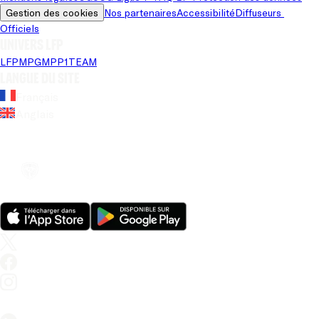
Gestion des cookies
Nos partenaires
Accessibilité
Diffuseurs 
Officiels
Univers LFP
LFP
MPG
MPP
1TEAM
Langue du site
Français
Anglais