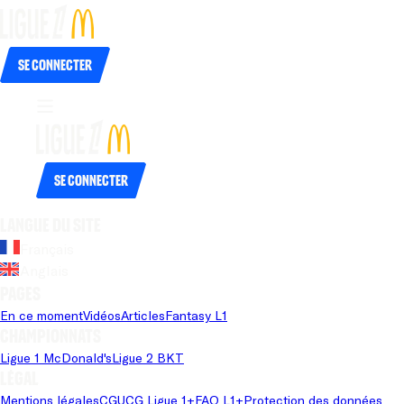
Se connecter
Se connecter
Langue du site
Français
Anglais
Pages
En ce moment
Vidéos
Articles
Fantasy L1
Championnats
Ligue 1 McDonald's
Ligue 2 BKT
Légal
Mentions légales
CGU
CG Ligue 1+
FAQ L1+
Protection des données