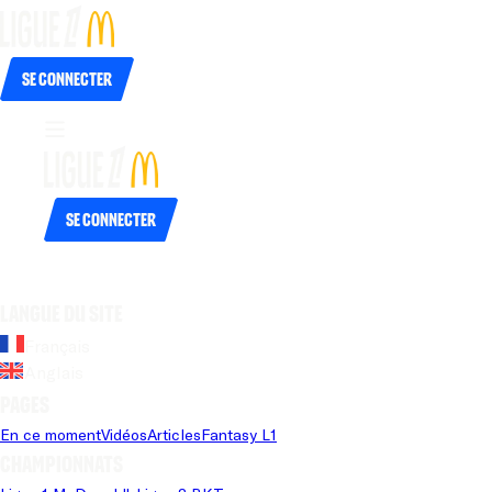
Se connecter
Se connecter
Langue du site
Français
Anglais
Pages
En ce moment
Vidéos
Articles
Fantasy L1
Championnats