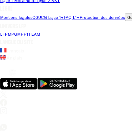
Ligue 1 McDonald's
Ligue 2 BKT
Légal
Mentions légales
CGU
CG Ligue 1+
FAQ L1+
Protection des données
Ge
Univers LFP
LFP
MPG
MPP
1TEAM
Langue du site
Français
Anglais