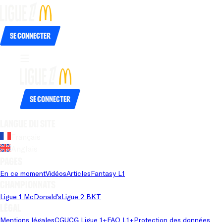
Se connecter
Se connecter
Langue du site
Français
Anglais
Pages
En ce moment
Vidéos
Articles
Fantasy L1
Championnats
Ligue 1 McDonald's
Ligue 2 BKT
Légal
Mentions légales
CGU
CG Ligue 1+
FAQ L1+
Protection des données