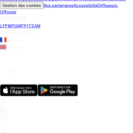
Gestion des cookies
Nos partenaires
Accessibilité
Diffuseurs 
Officiels
Univers LFP
LFP
MPG
MPP
1TEAM
Langue du site
Français
Anglais