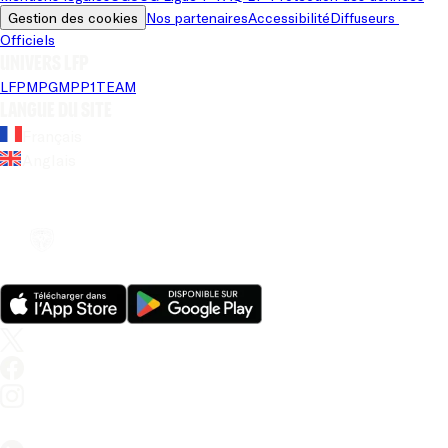
Gestion des cookies
Nos partenaires
Accessibilité
Diffuseurs 
Officiels
Univers LFP
LFP
MPG
MPP
1TEAM
Langue du site
Français
Anglais