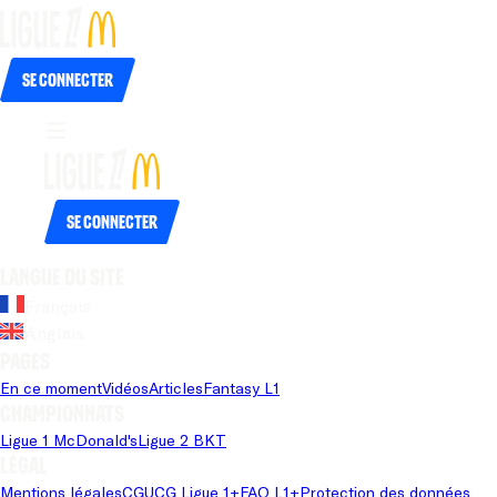
Se connecter
Se connecter
Langue du site
Français
Anglais
Pages
En ce moment
Vidéos
Articles
Fantasy L1
Championnats
Ligue 1 McDonald's
Ligue 2 BKT
Légal
Mentions légales
CGU
CG Ligue 1+
FAQ L1+
Protection des données