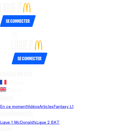
Se connecter
Se connecter
Langue du site
Français
Anglais
Pages
En ce moment
Vidéos
Articles
Fantasy L1
Championnats
Ligue 1 McDonald's
Ligue 2 BKT
Légal