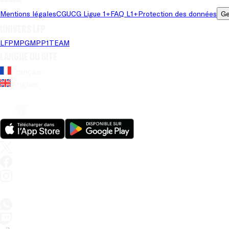
Mentions légales
CGU
CG Ligue 1+
FAQ L1+
Protection des données
Ge
Univers LFP
LFP
MPG
MPP
1TEAM
Langue du site
Français
Anglais