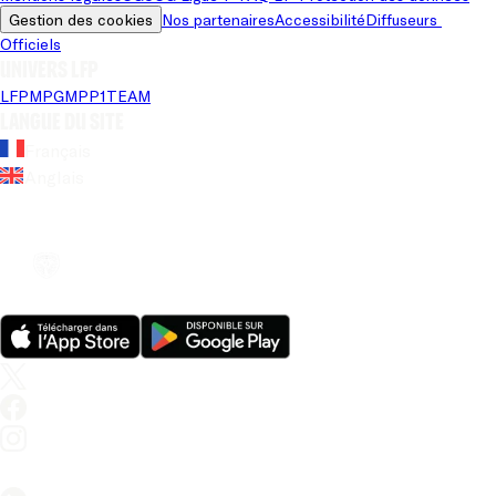
Gestion des cookies
Nos partenaires
Accessibilité
Diffuseurs 
Officiels
Univers LFP
LFP
MPG
MPP
1TEAM
Langue du site
Français
Anglais