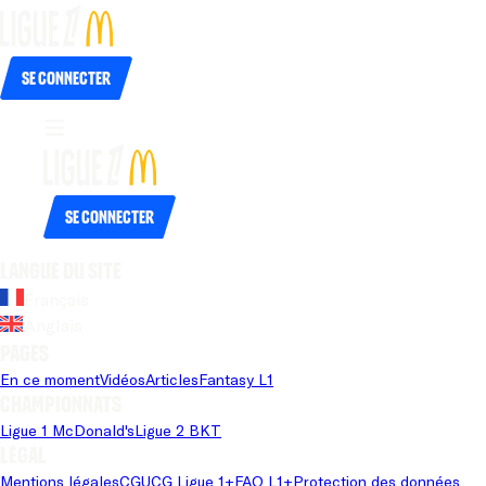
Se connecter
Se connecter
Langue du site
Français
Anglais
Pages
En ce moment
Vidéos
Articles
Fantasy L1
Championnats
Ligue 1 McDonald's
Ligue 2 BKT
Légal
Mentions légales
CGU
CG Ligue 1+
FAQ L1+
Protection des données