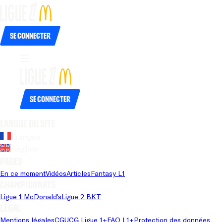
Se connecter
Se connecter
Langue du site
Français
Anglais
Pages
En ce moment
Vidéos
Articles
Fantasy L1
Championnats
Ligue 1 McDonald's
Ligue 2 BKT
Légal
Mentions légales
CGU
CG Ligue 1+
FAQ L1+
Protection des données