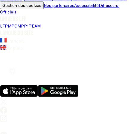
Gestion des cookies
Nos partenaires
Accessibilité
Diffuseurs 
Officiels
Univers LFP
LFP
MPG
MPP
1TEAM
Langue du site
Français
Anglais