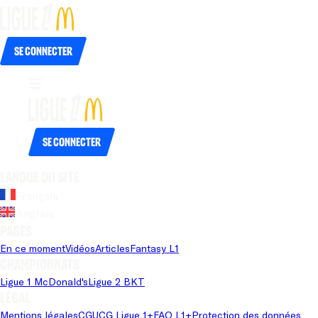
Se connecter
Se connecter
Langue du site
Français
Anglais
Pages
En ce moment
Vidéos
Articles
Fantasy L1
Championnats
Ligue 1 McDonald's
Ligue 2 BKT
Légal
Mentions légales
CGU
CG Ligue 1+
FAQ L1+
Protection des données