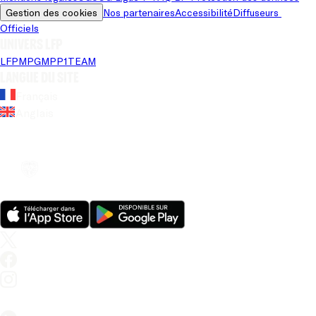
Gestion des cookies
Nos partenaires
Accessibilité
Diffuseurs 
Officiels
Univers LFP
LFP
MPG
MPP
1TEAM
Langue du site
Français
Anglais