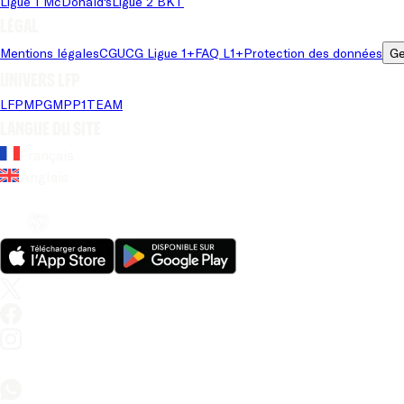
Ligue 1 McDonald's
Ligue 2 BKT
Légal
Mentions légales
CGU
CG Ligue 1+
FAQ L1+
Protection des données
Ge
Univers LFP
LFP
MPG
MPP
1TEAM
Langue du site
Français
Anglais