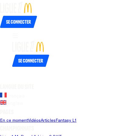
Se connecter
Se connecter
Langue du site
Français
Anglais
Pages
En ce moment
Vidéos
Articles
Fantasy L1
Championnats